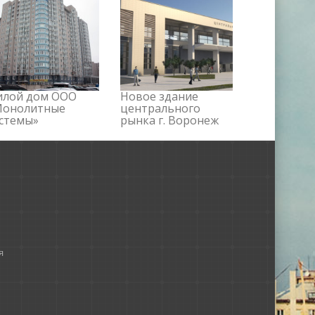
илой дом ООО
Новое здание
Монолитные
центрального
стемы»
рынка г. Воронеж
я