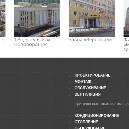
-я
ТРЦ «City Plasa»
Завод «Верофарм»
Ж
Нововоронеж
«
си
ПРОЕКТИРОВАНИЕ
МОНТАЖ
ОБСЛУЖИВАНИЕ
ВЕНТИЛЯЦИЯ
Приточно-вытяжная вентиляци
КОНДИЦИОНИРОВАНИЕ
ОТОПЛЕНИЕ
ОБОРУДОВАНИЕ